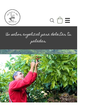
Un sabor angelical para deleitar tu
paladar.