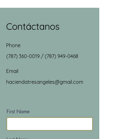
Contáctanos
Phone
(787) 360-0019
/
(787) 949-0468
Email
haciendatresangeles@gmail.com
First Name