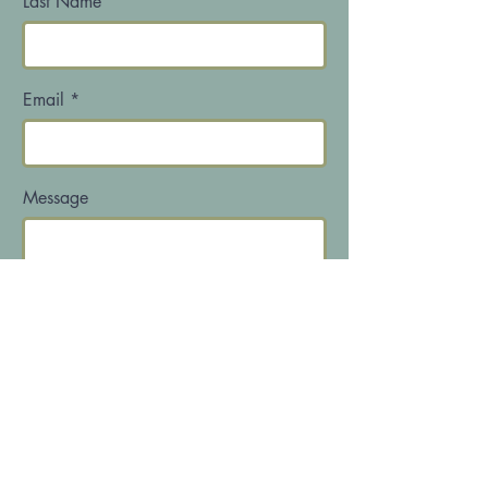
Last Name
Email
Message
Send