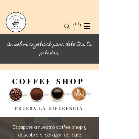
Un sabor angelical para deleitar tu
paladar.
COFFEE SHOP
PRUEBA LA DIFERENCIA
Escápate a nuestro coffee shop y
descubre el corazón del café