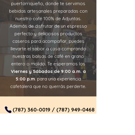
puertorriqueño, donde te servimos
bebidas artesanales preparadas con
nuestro café 100% de Adjuntas.
Además de disfrutar de un espresso
perfecto y deliciosos productos
caseros para acompañar, puedes
llevarte el sabor a casa comprando
nuestras bolsas de café en grano
entero o molido. Te esperamos los
Viernes y Sábados de 9:00 a.m. a
5:00 p.m
. para una experiencia
cafetalera que no querrás perderte.
(787) 360-0019
/
(787) 949-0468
SIGUENOS