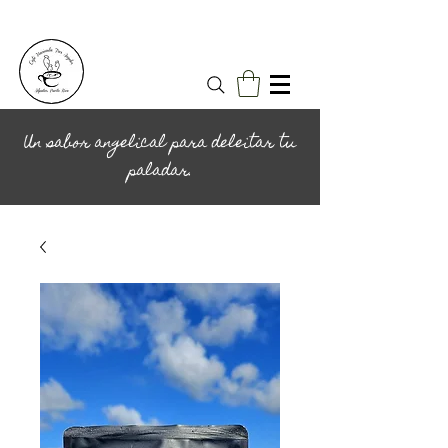
Un sabor angelical para deleitar tu
paladar.