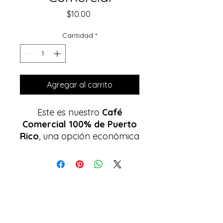
Precio
$10.00
Cantidad
*
Agregar al carrito
Este es nuestro
Café
Comercial 100% de Puerto
Rico
, una opción económica
pensada para quienes
disfrutan de la consistencia
y el sabor tradicional todos
los días.
Origen de Confianza
:
Cultivado y preparado
íntegramente en nuestra